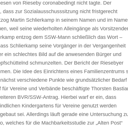
iesen von Rieseby coronabedingt nicht tagte. Der
, dass zur Sozialausschusssitzung nicht fristgerecht
ntzog Martin Schlierkamp in seinem Namen und im Nam
n, weil seine wiederholten Alleingänge als Vorsitzende
hlierkamp entzog dem SSW-Mann schließlich das Wort –
, dass Schlierkamp seine Vorgänger in der Vergangenheit
er ein schlechtes Bild auf die anwesenden Bürger und
pfschüttelnd schmunzelten. Der Bericht der Riesebyer
men. Die Idee des Einrichtens eines Familienzentrums s
unächst verschiedene Punkte wie grundsätzlicher Bedarf
 für Vereine und Verbände beschäftigte Thorsten Bastia
eiteren BVR/SSW-Antrag. Hierbei warf er ein, dass
dlichen Kindergartens für Vereine genutzt werden
gebaut sei. Allerdings läuft gerade eine Untersuchung z
 welches für die Machbarkeitsstudie zur „Alten Post“