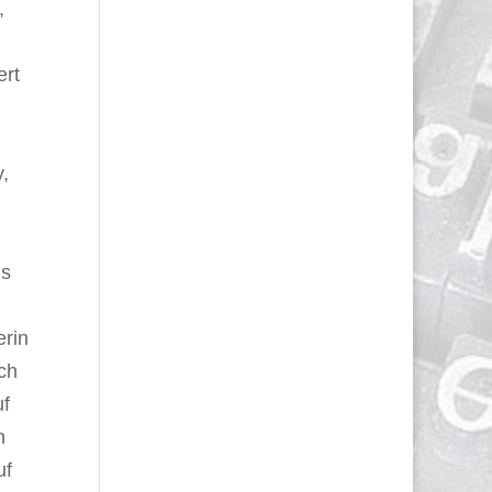
,
n
ert
,
ls
erin
ch
uf
n
uf