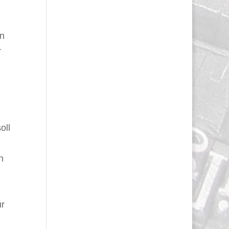
en
r
oll
n
ur