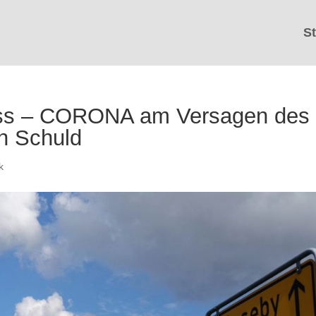
St
uss – CORONA am Versagen des
n Schuld
k