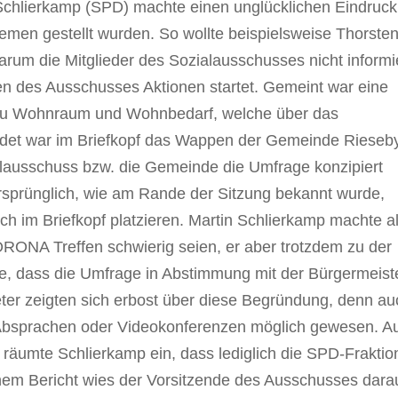
chlierkamp (SPD) machte einen unglücklichen Eindruck
emen gestellt wurden. So wollte beispielsweise Thorste
rum die Mitglieder des Sozialausschusses nicht informi
n des Ausschusses Aktionen startet. Gemeint war eine
zu Wohnraum und Wohnbedarf, welche über das
bildet war im Briefkopf das Wappen der Gemeinde Rieseby
alausschuss bzw. die Gemeinde die Umfrage konzipiert
. Ursprünglich, wie am Rande der Sitzung bekannt wurde,
ich im Briefkopf platzieren. Martin Schlierkamp machte a
ORONA Treffen schwierig seien, er aber trotzdem zu der
rte, dass die Umfrage in Abstimmung mit der Bürgermeist
ter zeigten sich erbost über diese Begründung, denn au
 Absprachen oder Videokonferenzen möglich gewesen. A
räumte Schlierkamp ein, dass lediglich die SPD-Fraktio
inem Bericht wies der Vorsitzende des Ausschusses dara