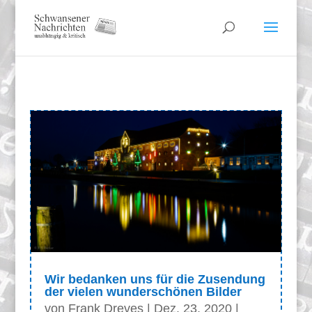
Wir bedanken uns für die Zusendung
der vielen wunderschönen Bilder
von
Frank Dreves
|
Dez. 23, 2020
|